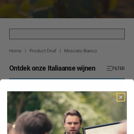
Home
|
Product Druif
|
Moscato Bianco
Ontdek onze Italiaanse wijnen
FILTER
Geen producten gevonden die aan je
zoekcriteria voldoen.