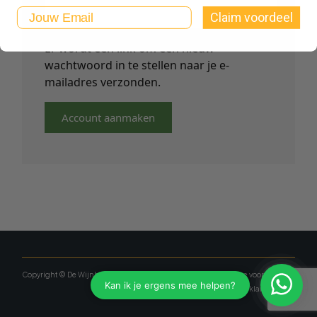
Email
Claim voordeel
Er wordt een link om een nieuw
wachtwoord in te stellen naar je e-
mailadres verzonden.
Account aanmaken
Copyright © De Wijnboetiek
Algemene voorwaarden
Privacy verklaring