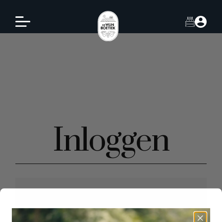
Inloggen
Login
Gebruikersnaam of e-mailadres
*