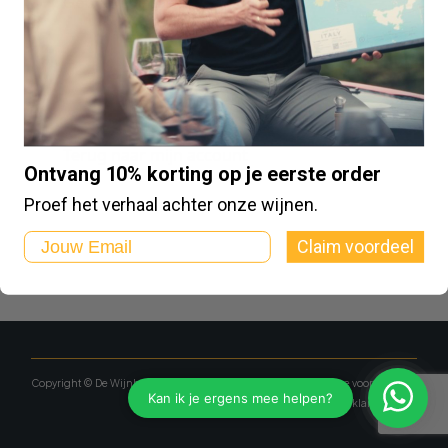
Gebruikersnaam of e-mailadres
*
Reset wachtwoord
Terug naar mijn account
Ontvang 10% korting op je eerste order
Proef het verhaal achter onze wijnen.
Email
Claim voordeel
Copyright © De Wijnboetiek
Algemene voorwaarden
Privacy verklaring