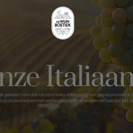
ze Italiaa
oonlijk geselecteerd en rechtstreeks afkomstig van gepassioneerde
bijzondere wijnen met een eigen karakter en een verhaal dat het 