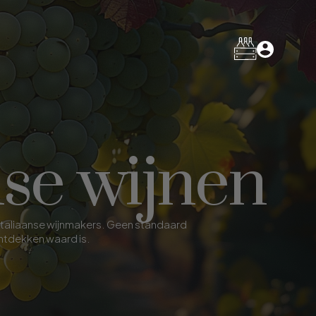
nse wijnen
 Italiaanse wijnmakers. Geen standaard
ontdekken waard is.