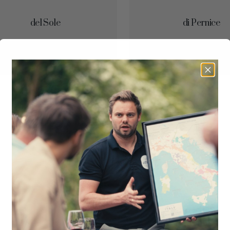
del Sole
di Pernice
€
14,95
Bestel
€
26,95
B