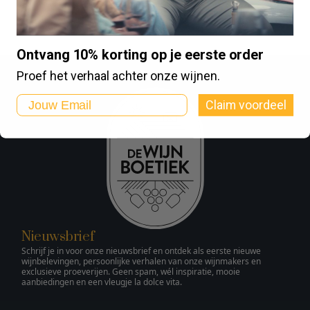
Ontvang 10% korting op je eerste order
Proef het verhaal achter onze wijnen.
Email
Claim voordeel
Nieuwsbrief
Schrijf je in voor onze nieuwsbrief en ontdek als eerste nieuwe
wijnbelevingen, persoonlijke verhalen van onze wijnmakers en
exclusieve proeverijen. Geen spam, wél inspiratie, mooie
aanbiedingen en een vleugje la dolce vita.