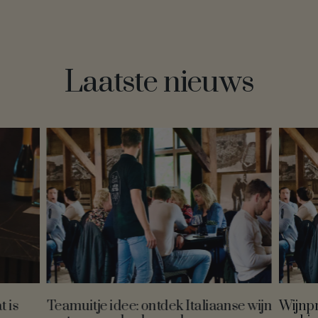
Laatste nieuws
t is
Teamuitje idee: ontdek Italiaanse wijn
Wijnpro