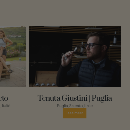
Tenuta Giustini | Puglia
eto
Puglia, Salento, Italie
 Italië
lees meer