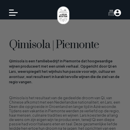
Qimisola | Piemonte
Qimisola is een familiebedrijf in Piemonte dat hoogwaardige
wijnen produceert met een uniek verhaal. Opgericht door Qi en
Lars, weerspiegelt het wijnhuis hun passie voor wijn, cultuur en
avontuur, wat resulteert in karaktervolle wijnen die de ziel van de
regio vangen.
Qimisola is het resultaat van de gedeelde droom van Qi, van
Chinese afkomst met een Nederlandse nationaliteit, en Lars, een
Deen die opgroeide in Groenland en lange tijd in Azië woonde.
Tijdens een vakantie in Piemonte werden ze verliefd op de regio,
haar mensen, culinaire tradities en wijnen. Lars koesterde al lang
de wens om zijn eigen wijn te produceren, terwijl Qi een diepe
passie had voor Italiaans eten en taal. Deze gezamenlijke liefde
leidde hen ertoe hun droom na te jagen: het oprichten van een