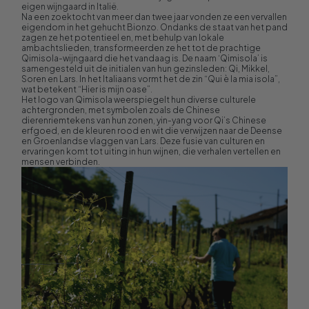
eigen wijngaard in Italië.​
Na een zoektocht van meer dan twee jaar vonden ze een vervallen
eigendom in het gehucht Bionzo. Ondanks de staat van het pand
zagen ze het potentieel en, met behulp van lokale
ambachtslieden, transformeerden ze het tot de prachtige
Qimisola-wijngaard die het vandaag is. De naam ‘Qimisola’ is
samengesteld uit de initialen van hun gezinsleden: Qi, Mikkel,
Soren en Lars. In het Italiaans vormt het de zin “Qui è la mia isola”,
wat betekent “Hier is mijn oase”.​
Het logo van Qimisola weerspiegelt hun diverse culturele
achtergronden, met symbolen zoals de Chinese
dierenriemtekens van hun zonen, yin-yang voor Qi’s Chinese
erfgoed, en de kleuren rood en wit die verwijzen naar de Deense
en Groenlandse vlaggen van Lars. Deze fusie van culturen en
ervaringen komt tot uiting in hun wijnen, die verhalen vertellen en
mensen verbinden.