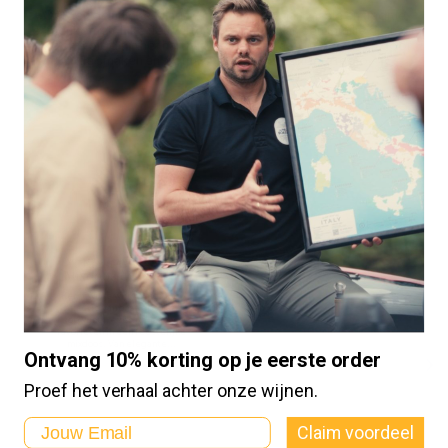
Ontdek de unieke wijnen van Qimisola, waar passie en traditie
samenkomen. Elke fles vertelt het verhaal van een familie die haar
droom volgde in het hart van Piemonte. Laat u meevoeren door
de smaken en aroma’s van deze bijzondere regio.
🎄 Kerst Witte Wijn
Mixdoos (6 flessen)
Kerst witte wijn nodig? Een
selectie van onze absolute
topwijnen – zes Italiaanse
favorieten in één feestelijke
mixdoos. Van elegante...
Ontvang 10% korting op je eerste order
Proef het verhaal achter onze wijnen.
Email
Claim voordeel