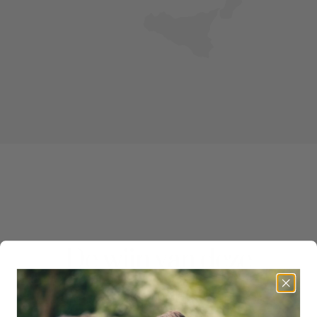
De wijn van deze
wijnboer