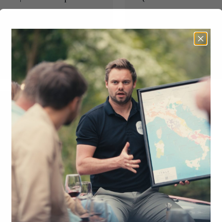
DOC | Magnum fles (1,5L)
Superiore DOC
€
65,00
Bestel
€
35,95
B