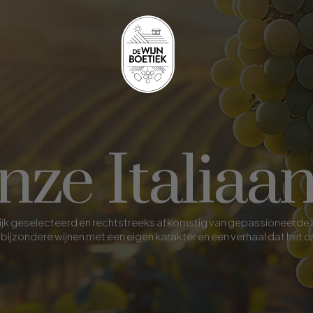
ze Italiaa
oonlijk geselecteerd en rechtstreeks afkomstig van gepassioneerde
bijzondere wijnen met een eigen karakter en een verhaal dat het 