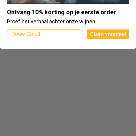
zieri | Barbera d’Alba | DOC
Ontvang 10% korting op je eerste order
€
15,95
Bestel
Proef het verhaal achter onze wijnen.
Email
Claim voordeel