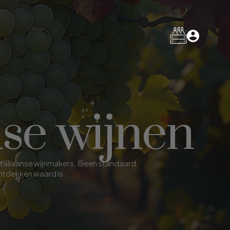
nse wijnen
 Italiaanse wijnmakers. Geen standaard
ontdekken waard is.