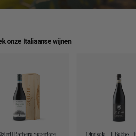
k onze Italiaanse wijnen
izieri | Barbera Superiore
Qimisola – Il Babbo –