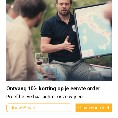
Angelica | Lucido
DOC
Bestel
€
17,95
Ontvang 10% korting op je eerste order
Proef het verhaal achter onze wijnen.
Email
Claim voordeel