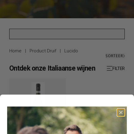
Home
|
Product Druif
|
Lucido
SORTEER
Ontdek onze Italiaanse wijnen
FILTER
Assuli | Donna