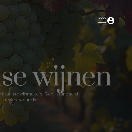
nse wijnen
 Italiaanse wijnmakers. Geen standaard
ontdekken waard is.