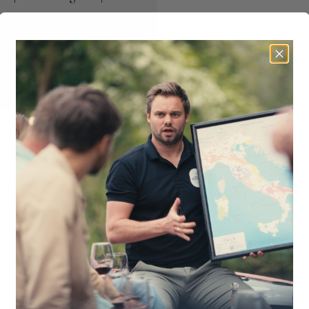
DOC
€
17,95
Bestel