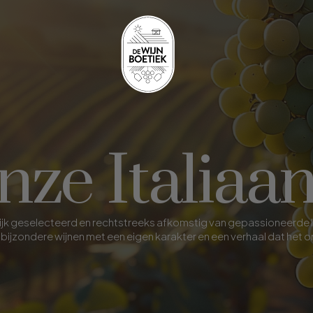
ze Italiaa
oonlijk geselecteerd en rechtstreeks afkomstig van gepassioneerde
bijzondere wijnen met een eigen karakter en een verhaal dat het 