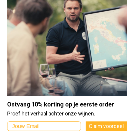
Houten wijnkist met
Vlakke wijnhouder
schuifdeksel (6-vaks)
Bestel
Bestel
€
24,95
€
24,95
Ontvang 10% korting op je eerste order
Proef het verhaal achter onze wijnen.
Email
Claim voordeel