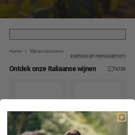
Home
|
Wijnaccessoires
SORTEER OP POPULARITEIT
Ontdek onze Italiaanse wijnen
FILTER