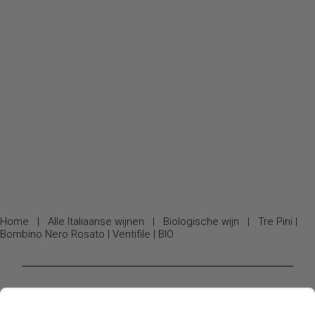
Home
|
Alle Italiaanse wijnen
|
Biologische wijn
|
Tre Pini |
Bombino Nero Rosato | Ventifile | BIO