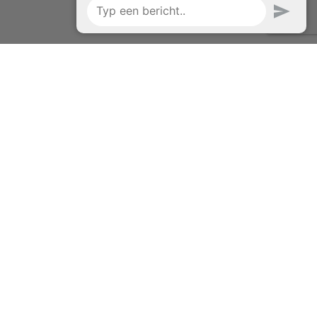
Nieuwsbrief
Schrijf je in voor onze nieuwsbrief en ontdek als eerste nieuwe
wijnbelevingen, persoonlijke verhalen van onze wijnmakers en
exclusieve proeverijen. Geen spam, wél inspiratie, mooie
aanbiedingen en een vleugje la dolce vita.