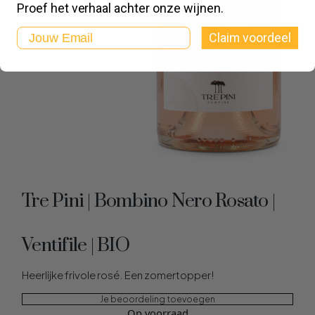
Proef het verhaal achter onze wijnen.
Email
Claim voordeel
Tre Pini | Bombino Nero Rosato |
Ventifile | BIO
Heerlijke frivole rosé. Een zomertopper!
Je beoordeling toevoegen
Op voorraad