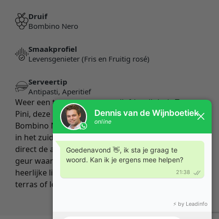
Druif
Bombino Nero
Smaakprofiel
Levensgenieter (Fris en Fruitig rosé)
Serveertip
Antipasti, Aperitief
Weer een topper van ons geliefde wijnhuis Tre
Pini, deze keer gemaakt van de autochtone druif
Bombino Nero die eigenlijk alleen staat aangeplant
in het zuiden van Italie. Als je de wijn opent komen
direct de aroma’s van rood fruit je tegemoet, de
geur waant je al helemaal in de zomer! Een
heerlijke lichte rosé voor de zomerse dagen op het
terras of lekker in je eigen tuin.