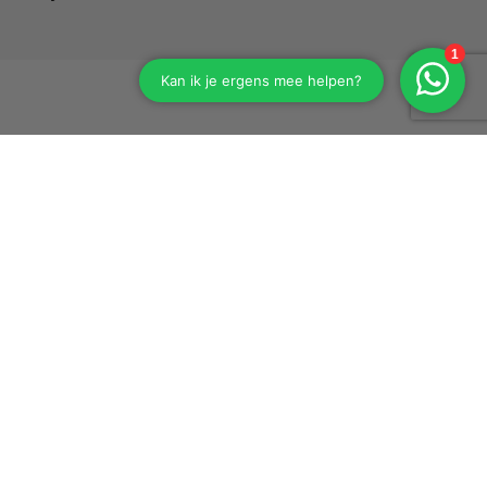
Nieuwsbrief
Schrijf je in voor onze nieuwsbrief en ontdek als eerste nieuwe
wijnbelevingen, persoonlijke verhalen van onze wijnmakers en
exclusieve proeverijen. Geen spam, wél inspiratie, mooie