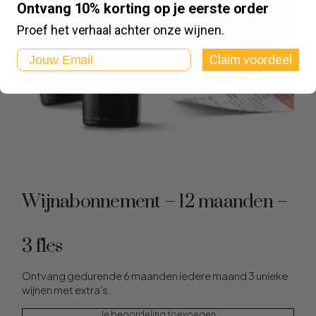
Ontvang 10% korting op je eerste order
Proef het verhaal achter onze wijnen.
Email
Claim voordeel
Wijnabonnement – 12 maanden –
3 fles
Ontvang gedurende 6 maanden iedere maand 3 unieke
wijnen met extra’s.
Je beoordeling toevoegen